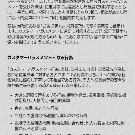
シー」を策定いたしました。従業員等がお客さまからカスタマーハラス
メントを受けた際は、従業員等には毅然とした態度で対応するととも
に、上長等に報告・相談することを奨励しており、報告・相談があった際
には、当社は本ポリシーに則り組織的に対応します。
なお、当社における「お客さま」は、消費者だけでなく事業者も含まれ
ます。カスタマーハラスメントに適切に対応することで、公正で健全な
取引環境が実現できるものと考えておりますので、皆さまのご理解・ご
協力を賜りますようお願い申し上げます。
カスタマーハラスメントとなる行為
「カスタマーハラスメント行為」とは、当社または当社の委託先企業に
おける従業員等に対するお客さまによる行為のうち、以下に掲げる社
会通念に照らして著しく不相当である行為、その他従業員等の安全や
精神衛生等を害する恐れのある行為を指します。
大きな怒鳴り声をあげる行為、侮辱的発言、名誉棄損、不必要な揚
げ足取り、人格否定・差別的言動
脅迫、威嚇、威迫的な行為
当社への虚偽の情報提供、言いがかり行為
電話での長時間拘束、執拗な問い合わせ、他のお客さま対応に影
響が及ぶ迷惑行為