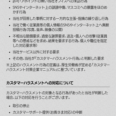
許可・アポイントの無い当社オフィスへの来訪行為
SNSやインターネット上の誹謗中傷、マスコミへの暴露をほのめ
かす行為
当社が回答した事柄に対する一方的な主張・指摘の繰り返し行為
当社で働く従業員等の個人情報のSNSやインターネット上へ無断
投稿行為（写真、音声、映像の公開）
不相当な賠償要求、過度な謝罪要求、追及・個人への攻撃（従業員
等への懲戒などを求め、結果を要求する行為、個人や職位を指定
した対応要求等）
当社サービス以外に対する要求
その他、当社が「カスタマーハラスメント行為」と判断した要求
※上記のハラスメント行為の定義は、厚生労働省が定める「カスタマー
ハラスメント対策企業マニュアル」に基づいています。
カスタマーハラスメントへの対応について
カスタマーハラスメントの対象となる行為があったと当社が判断した
場合、以下の対応を行うことがございます。
取引の停止
カスタマーサポート提供（お客さま対応）の中断